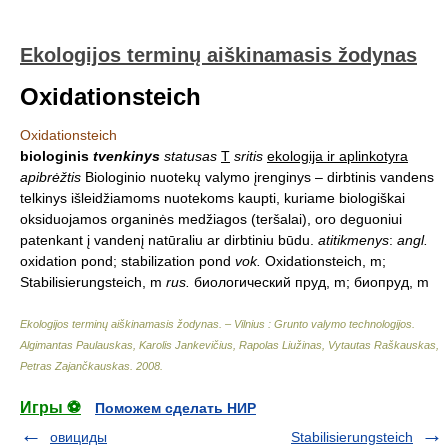
Ekologijos terminų aiškinamasis žodynas
Oxidationsteich
Oxidationsteich
biologinis
tvenkinys
statusas
T
sritis
ekologija ir aplinkotyra
apibrėžtis
Biologinio nuotekų valymo įrenginys – dirbtinis vandens
telkinys išleidžiamoms nuotekoms kaupti, kuriame biologiškai
oksiduojamos organinės medžiagos (teršalai), oro deguoniui
patenkant į vandenį natūraliu ar dirbtiniu būdu.
atitikmenys
:
angl.
oxidation pond; stabilization pond
vok.
Oxidationsteich, m;
Stabilisierungsteich, m
rus.
биологический пруд, m; биопруд, m
Ekologijos terminų aiškinamasis žodynas. – Vilnius : Grunto valymo technologijos
.
Algimantas Paulauskas, Karolis Jankevičius, Rapolas Liužinas, Vytautas Raškauskas,
Petras Zajančkauskas
.
2008
.
Игры ⚽
Поможем сделать НИР
овициды
Stabilisierungsteich