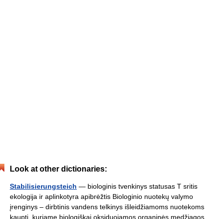
Look at other dictionaries:
Stabilisierungsteich
— biologinis tvenkinys statusas T sritis
ekologija ir aplinkotyra apibrėžtis Biologinio nuotekų valymo
įrenginys – dirbtinis vandens telkinys išleidžiamoms nuotekoms
kaupti, kuriame biologiškai oksiduojamos organinės medžiagos