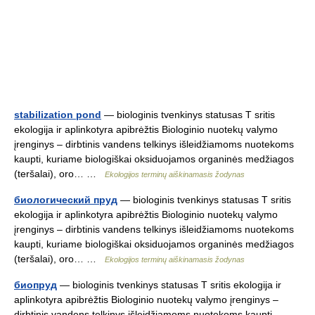
stabilization pond
— biologinis tvenkinys statusas T sritis
ekologija ir aplinkotyra apibrėžtis Biologinio nuotekų valymo
įrenginys – dirbtinis vandens telkinys išleidžiamoms nuotekoms
kaupti, kuriame biologiškai oksiduojamos organinės medžiagos
(teršalai), oro… …
Ekologijos terminų aiškinamasis žodynas
биологический пруд
— biologinis tvenkinys statusas T sritis
ekologija ir aplinkotyra apibrėžtis Biologinio nuotekų valymo
įrenginys – dirbtinis vandens telkinys išleidžiamoms nuotekoms
kaupti, kuriame biologiškai oksiduojamos organinės medžiagos
(teršalai), oro… …
Ekologijos terminų aiškinamasis žodynas
биопруд
— biologinis tvenkinys statusas T sritis ekologija ir
aplinkotyra apibrėžtis Biologinio nuotekų valymo įrenginys –
dirbtinis vandens telkinys išleidžiamoms nuotekoms kaupti,