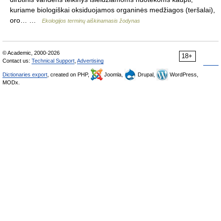
kuriame biologiškai oksiduojamos organinės medžiagos (teršalai),
oro… …
Ekologijos terminų aiškinamasis žodynas
© Academic, 2000-2026
18+
Contact us:
Technical Support
,
Advertising
Dictionaries export
, created on PHP,
Joomla,
Drupal,
WordPress,
MODx.