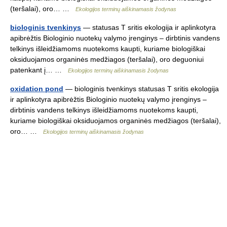
(teršalai), oro… …
Ekologijos terminų aiškinamasis žodynas
biologinis tvenkinys
— statusas T sritis ekologija ir aplinkotyra
apibrėžtis Biologinio nuotekų valymo įrenginys – dirbtinis vandens
telkinys išleidžiamoms nuotekoms kaupti, kuriame biologiškai
oksiduojamos organinės medžiagos (teršalai), oro deguoniui
patenkant į… …
Ekologijos terminų aiškinamasis žodynas
oxidation pond
— biologinis tvenkinys statusas T sritis ekologija
ir aplinkotyra apibrėžtis Biologinio nuotekų valymo įrenginys –
dirbtinis vandens telkinys išleidžiamoms nuotekoms kaupti,
kuriame biologiškai oksiduojamos organinės medžiagos (teršalai),
oro… …
Ekologijos terminų aiškinamasis žodynas